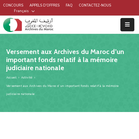
CONCOURS
APPELS D'OFFRES
FAQ
CONTACTEZ-NOUS
Français
Versement aux Archives du Maroc d’un
important fonds relatif à la mémoire
judiciaire nationale
Accueil
Activité
Versement aux Archives du Maroc d’un important fonds relatif à la mémoire
judiciaire nationale