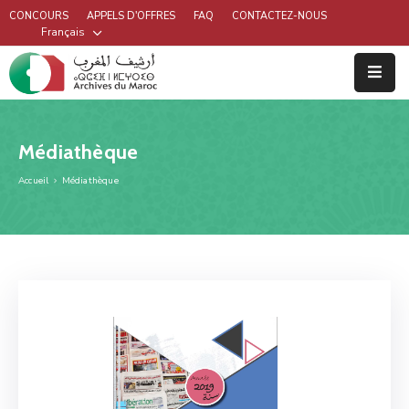
CONCOURS
APPELS D'OFFRES
FAQ
CONTACTEZ-NOUS
Français
Médiathèque
Accueil
Médiathèque