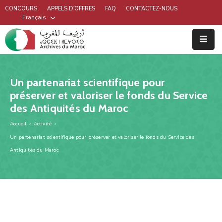
CONCOURS
APPELS D'OFFRES
FAQ
CONTACTEZ-NOUS
Français
Un partenariat scientifique pour
préserver et valoriser le fonds du Service
des Antiquités du Maroc
Accueil
Activité
Un partenariat scientifique pour préserver et valoriser le fonds du Service des
Antiquités du Maroc