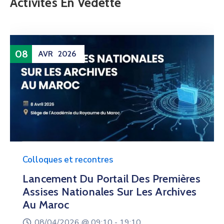
Activités En Vedette
08
AVR
2026
Colloques et recontres
Lancement Du Portail Des Premières
Assises Nationales Sur Les Archives
Au Maroc
08/04/2026 @
09:10 -
19:10