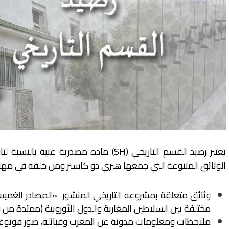
يعتبر رصيد القسم التاريخي
(SH)
مادة مصدرية غنية بالنسبة لت
الوثائق المتنوعة التي جمعها هنري دو كاستر ومن خلفه في مهام
وثائق متعلقة بمشروعه التاريخي المنشور
»
المصادر الغميس
مختلفة بين السلاطين المغاربة والدول الأوروبية
)
ممتدة من فت
ملاحظات ومعلومات مدونة عن المغرب وقبائله، صور فوتوغ