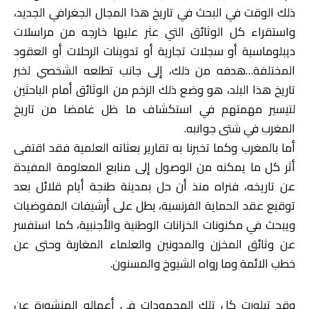
ذلك الوقت في البحث في تاريخ هذا المجال الجغرافي الجديد،
واستقراء كل الوثائق التي عثر عليها خارجه من مراسلات
ديبلوماسية أو سجلات تجارية أو تدوينات الرحلات أو العقود
المختلفة…هدفه من ذلك، إلى جانب تطلعه الشخصي لخبر
تاريخ هذا البلد، هو وضع ذلك الزخم من الوثائق أمام الباحثين
لتيسير مهمتهم في استكشاف ما ظل غامضا من تاريخ
المغرب في شتى جوانبه.
أما بالمغرب وكما تخبرنا به تقارير بعثاته العلمية فقد اقتفى
أثر كل ما يمكنه من الوصول إلى منابع المعلومة المفيدة
عن تاريخه، فنراه منذ أن حل بمدينة طنجة أيام قلائل بعد
توقيع عقد الحماية الفرنسية، يطل على أرشيفات المفوضيات
ويبحث في مكنونات الخزانات الوطنية والأجنبية، كما استفسر
عن وثائق المخزن والمدونين والعلماء المغاربة وحتى عن
خطب الائمة وما رواه الشيوخ والمسنون.
وقد تبلورت كل تلك المجهودات في أعماله المنشورة عن