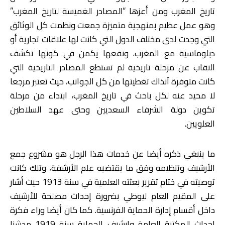
تاريخ المغرب ومن أعزها “المصادر الغميسة لتاريخ المغرب”
وهو عمل عظيم بمنهجية متميزة جمعت ونظمت كل الوثائق
التي وجدت لدى مختلف الدول التي كانت لها علاقات تجارية أو
دبلوماسية مع المغرب. ونفعها يكمن في كونها تكشف
النقاب عن مرحلة تاريخية لم تستطع المصادر التاريخية التي
كانت متوفرة آنذاك تغطيتها من كل الجوانب، حيث تعتبر مرجعا
لا محيد عنه لكل باحث في تاريخ المغرب، ابتداء من مرحلة
تكوين دولة الشرفاء السعديين وحتى عهد السلاطين
العلويين.
ما ينبغي ذكره أيضا عن خدمات هذا الرجل هو مشروع جمع
الأرشيف وتنظيمه وفق ما يقتضيه علم الأرشفة، وتلك كانت
توصيته في ختام تقرير بعثته العلمية في سنة 1913 حيث أشار
على المقيم العام ليوطي بضرورة إحداث مصلحة للأرشيف
داخل أقسام إدارة الحماية الفرنسية. كما كان أيضا وراء فكرة
إحداث المكتبة العامة وارشيف الحماية سنة 1919 مدشنا