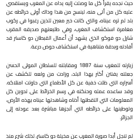
حيث نجده يقرأ كل ما وصلت إليه يداه عن المغرب ويستقصي
عليه كل من أتى منه، لينسج من هذا وذاك أولى خرائطه عن
بلد لم تره عيناه، والتي كانت خير معين للذين رغبوا في ركوب
مغامرة استكشاف المغرب، وفي طليعتهم صديقه المقرب
شارل دو فوكو الذي يشهد أن أعمال القبطان دو كاستر قد
أفادته وبدقة متناهية في استكشاف حوض درعة.
زيارته للمغرب سنة 1887 ومقابلته للسلطان المولى الحسن
جعلته يفتتن أكثر بهذا البلد، وزادت من ولعه للكشف عن
أسراره التي ظلت خفية عن كل الأطماع التي حاولت امتلاكه.
وقد ساعده عمله وحنكته في رسم الخرائط على تدوين كل
المعلومات التي التقطتها أذناه وشاهدتها عيناه بهذه الأرض،
وتوطينها على خرائطه التي أنجزها مباشرة بعد عودته إلى
الجزائر.
لم تنجل أبدا صورة المغرب عن مخيلة دو كاستر، لذلك شرع منذ