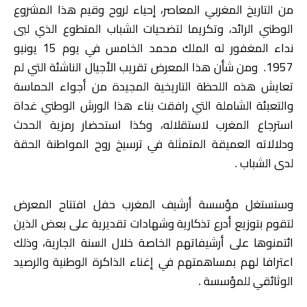
من التاريخ المغربي المعاصر، إحياء لروح وقيم هذا المشروع
الوطني الرائد، وتكريما لتضحيات الشباب المتطوع الذي لبى
نداء المغفور له الملك محمد الخامس في يوم 15 يونيو
1957. ومن شأن هذا المعرض تقريب الأجيال الناشئة التي لم
تعايش هذه اللحظة التاريخية المجيدة من أجواء الحماسة
والتعبئة الشاملة التي رافقت بناء هذا الورش الوطني غداة
استرجاع المغرب لاستقلاله، وكذا استحضار رمزية الحدث
ودلالاته العميقة المتمثلة في ترسيخ روح المواطنة الحقة
لدى الشباب .
وستستغل مؤسسة أرشيف المغرب حفل افتتاح المعرض
لتقوم بتوزيع أدرع تذكارية وشهادات تقديرية على بعض الذين
ائتمنوها على أرشيفاتهم الخاصة خلال السنة الجارية، وذلك
اعترافا لهم بمساهمتهم في إغناء الذاكرة الوطنية والرصيد
الوثائقي للمؤسسة .