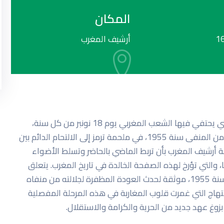
اقرأ المزيد
المكان
1
أرشيف المغرب
تخليدا لذكرى عيد الاستقلال؛ المناسبة الوطنية المجيدة التي يحتفي فيها الشعب المغربي يوم 18 نونبر من كل سنة،
بعودة بطل التحرير جلالة المغفور له الملك محمد الخامس من المنفى سنة 1955، في ملحمة ترمز إلى الالتحام الدائم بين
رشيف المغرب بأن تربط الماضي بالحاضر وتسلط الأضواء
التي تؤرخ لهذه الصفحة الخالدة في تاريخ المغرب. يتعلق
الأمر بمجموعة من الصور التي تعود بالذاكرة الوطنية إلى سنة 1955، موثقة لحدث العودة المظفرة لجلالته من منفاه
هاج التي غمرت قلوب المغاربة في هذه المرحلة المفصلية
زوغ عهد جديد من الحرية والكرامة والاستقلال.