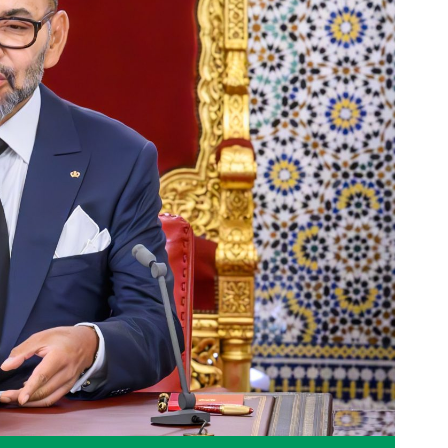
08
أبريل
2026
محاضرات ولقاءات
إطلاق البوابة الإلكترونية
للمناظرة الوطنية الأولى حول
الأرشيف بالمغرب
19:10
09:10 -
2026/04/08 @
أكاديمية المملكة المغربية
اقرأ المزيد