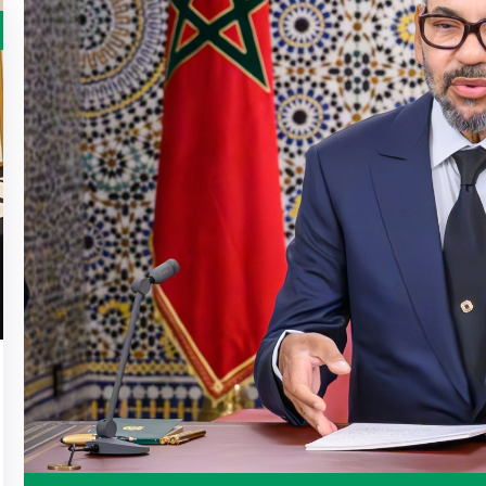
02
مارس
2026
معارض
أرشيفنا… جسر بين الماضي
والمستقبل
16:00
09:00 -
2026/03/02 @
أرشيف المغرب