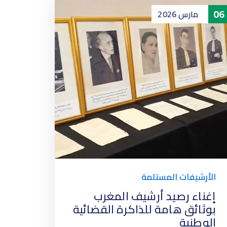
08
06
مارس
2026
م
إ
ل
ا
الأرشيفات المستلمة
إغناء رصيد أرشيف المغرب
بوثائق هامة للذاكرة القضائية
الوطنية