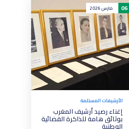
08
06
مارس
2026
م
إ
ل
ا
الأرشيفات المستلمة
إغناء رصيد أرشيف المغرب
بوثائق هامة للذاكرة القضائية
الوطنية