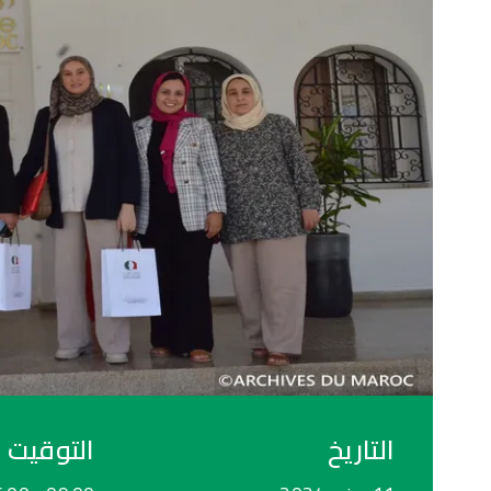
08
أبريل
2026
محاضرات ولقاءات
إطلاق البوابة الإلكترونية
للمناظرة الوطنية الأولى حول
الأرشيف بالمغرب
19:10
09:10 -
2026/04/08 @
أكاديمية المملكة المغربية
التاريخ
التوقيت
اقرأ المزيد