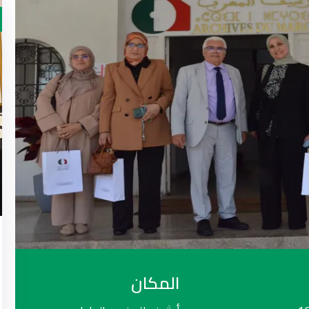
02
مارس
2026
معارض
أرشيفنا… جسر بين الماضي
والمستقبل
16:00
09:00 -
2026/03/02 @
أرشيف المغرب
المكان