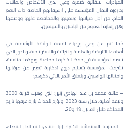
المبادرات التلقائية كثمرة وعي لدى الأشخاص والعائلات
بضرورة ائتمان المؤسسة على أرشيفاتهم الخاصة ذات النفع
العام، من أجل صيانتها وتثمينها والمحافظة عليها ووضعها
رهن إشارة العموم من الباحثين والمهتمين.
كما تنم عن وعي وإدراك لقيمة الوثيقة الأرشيفية في
أبعادها التاريخية والعلمية والتراثية والاستراتيجية، وللدور الذي
تلعبه المؤسسة في حفظ الذاكرة الجماعية. وبهذه المناسبة،
تشرفت المؤسسة بتسليم دروع تذكارية تعبيرا عن عرفانها
وامتنانها للواهبين. ويتعلق الأمر بالآتي ذكرهم:
– عائلة محمد بن عبد الهادي زنيبر: التي وهبت قرابة 3000
وثيقة أصلية، خلال سنة 2023، وتؤرخ لأحداث بارزة عرفها تاريخ
المملكة خلال القرنين 19 و20.
– المخرجة السينمائية الكبيرة إيزا جينيني: ابنة الدار البيضاء،