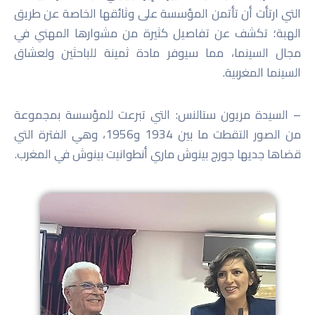
التي ارتأت أن تأتمن المؤسسة على وثائقها الخاصة عن طريق
الهبة؛ تكشف عن تفاصيل كثيرة من مشوارها المهني في
مجال السينما، مما سيوفر مادة ثمينة للباحثين ولعشاق
السينما المغربية.
– السيدة مريون ستالنس: التي تبرعت للمؤسسة بمجموعة
من الصور التقطت ما بين 1934 و1956، وهي الفترة التي
قضاها جديها جورج بينوش ماري أنطوانيت بينوش في المغرب.